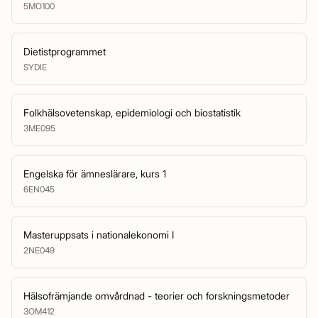
5MO100
Dietistprogrammet
SYDIE
Folkhälsovetenskap, epidemiologi och biostatistik
3ME095
Engelska för ämneslärare, kurs 1
6EN045
Masteruppsats i nationalekonomi I
2NE049
Hälsofrämjande omvårdnad - teorier och forskningsmetoder
3OM412