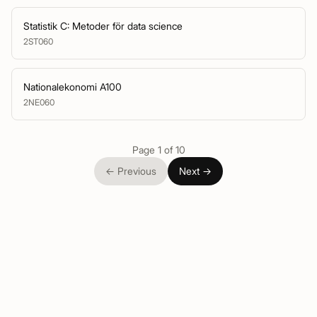
Statistik C: Metoder för data science
2ST060
Nationalekonomi A100
2NE060
Page 1 of 10
←
Previous
Next
→