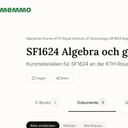
Memmo - AI-verktyg och digital kurslitteratur
Startseite
Kurse
KTH Royal Institute of Technology
SF1624 Alg
SF1624 Algebra och 
Kursmaterialien für SF1624 an der KTH Royal
Folgen
Teilen
E-Books
Dokumente
Q
0
3
Alles entdecken
Notizen
Alte Klausur