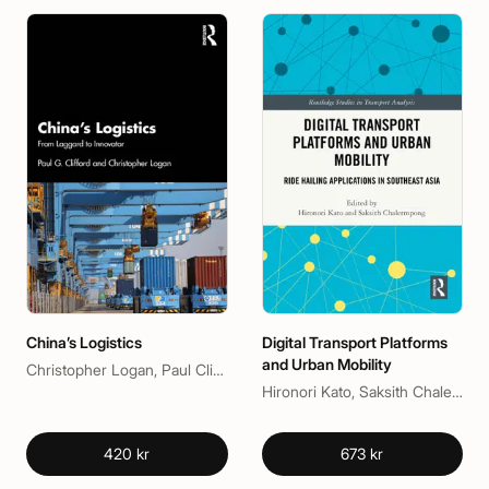
China’s Logistics
Digital Transport Platforms
and Urban Mobility
Christopher Logan, Paul Clifford
Hironori Kato, Saksith Chalermpong
420 kr
673 kr