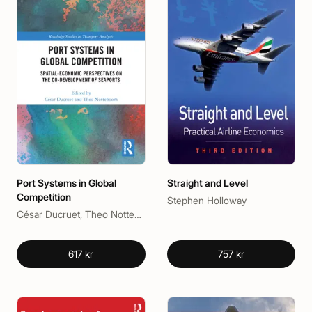
Port Systems in Global
Straight and Level
Competition
Stephen Holloway
César Ducruet, Theo Notteboom
617 kr
757 kr