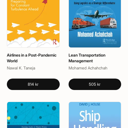
Airlines in a Post-Pandemic
Lean Transportation
World
Management
Nawal K. Taneja
Mohamed Achahchah
814 kr
505 kr