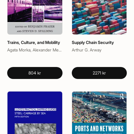
Trains, Culture, and Mobility
Supply Chain Security
Agata Morka, Alexander Medcalf, Araceli Masterson-Algar, Benjamin Fraser, Colin Divall, Hiraku Shimoda, Hiroki Shin, Peter Soppelsa, Rowan Wilken, Samuel Gerald Collins, Steven D. Spalding, Tristan R. Grunow
Arthur G. Arway
804 kr
2271 kr