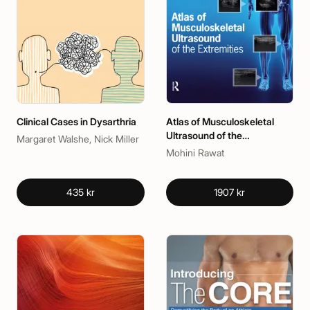
Clinical Cases in Dysarthria
Atlas of Musculoskeletal
Ultrasound of the
Margaret Walshe, Nick Miller
Extremities
Mohini Rawat
435 kr
1907 kr