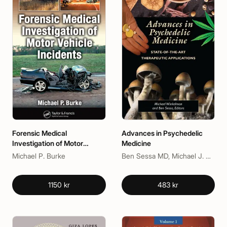
Forensic Medical
Advances in Psychedelic
Investigation of Motor
Medicine
Vehicle Incidents
Michael P. Burke
Ben Sessa MD, Michael J. Winkelman
1150 kr
483 kr