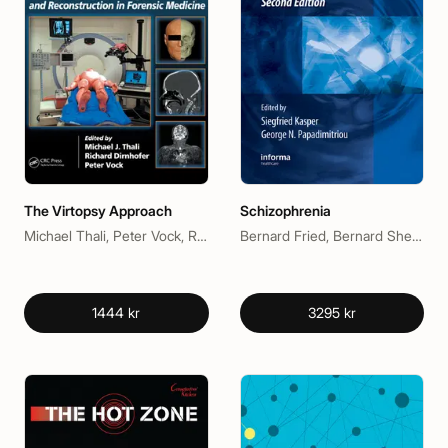
The Virtopsy Approach
Schizophrenia
Michael Thali, Peter Vock, Richard Dirnhofer
Bernard Fried, Bernard Sherma, George N. Papadimitriou, Siegfried Kasper
1444 kr
3295 kr