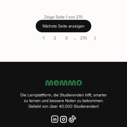
Zeige Seite
1
von
270
Nächste Seite anzeigen
⟨
⟩
1
2
3
...
270
Die Lernplattform, die Studierenden hilft, smarter
zu lernen und bessere Noten zu bekommen.
Geliebt von über 40.000 Studierenden!