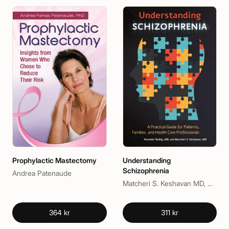
Prophylactic Mastectomy
Understanding
Schizophrenia
Andrea Patenaude
Matcheri S. Keshavan MD, Ravinder D. Reddy MD
364 kr
311 kr