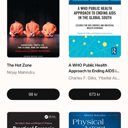
The Hot Zone
A WHO Public Health
Approach to Ending AIDS in
Nirjay Mahindru
the Global South
Charles F. Gilks, Yibeltal Assefa Alemu
98 kr
673 kr