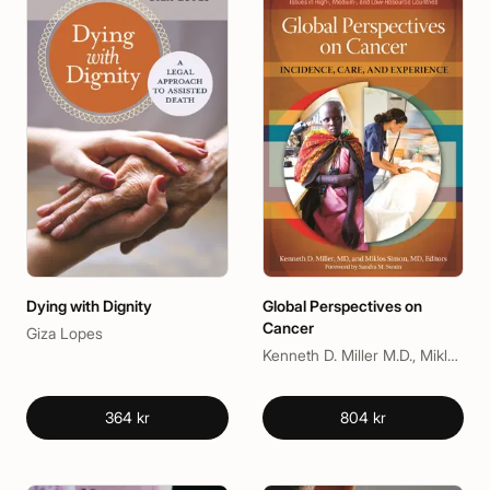
Dying with Dignity
Global Perspectives on
Cancer
Giza Lopes
Kenneth D. Miller M.D., Miklos Simon MD, Sandra M. Swain
364 kr
804 kr