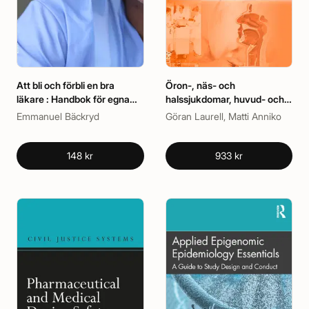
Att bli och förbli en bra
Öron-, näs- och
läkare : Handbok för egna
halssjukdomar, huvud- och
reflektioner och kollegiala
halskirurgi
Emmanuel Bäckryd
Göran Laurell, Matti Anniko
samtal
148 kr
933 kr