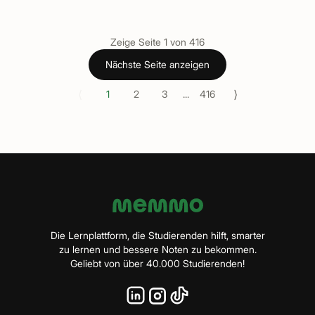
Zeige Seite
1
von
416
Nächste Seite anzeigen
⟨
⟩
1
2
3
...
416
Die Lernplattform, die Studierenden hilft, smarter
zu lernen und bessere Noten zu bekommen.
Geliebt von über 40.000 Studierenden!