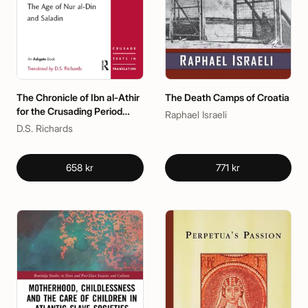
The Chronicle of Ibn al-Athir
The Death Camps of Croatia
for the Crusading Period
Raphael Israeli
from al-Kamil fi'l-Ta'rikh.
D.S. Richards
Part 2
658 kr
771 kr