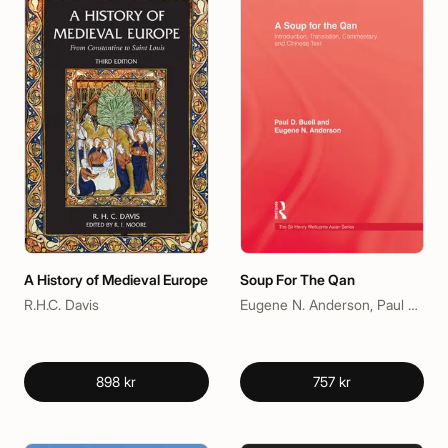
A History of Medieval Europe
Soup For The Qan
R.H.C. Davis
Eugene N. Anderson, Paul D. Buell
898 kr
757 kr