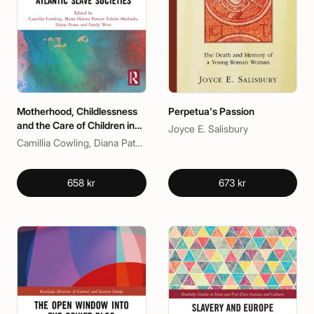
Motherhood, Childlessness
Perpetua's Passion
and the Care of Children in
Joyce E. Salisbury
Atlantic Slave Societies
Camillia Cowling, Diana Paton, Emily West, Maria Helena Pereira Toledo Machado
658 kr
673 kr