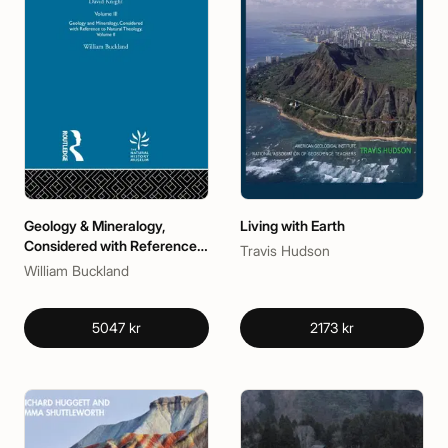
Geology & Mineralogy,
Living with Earth
Considered with Reference
Travis Hudson
to Natural Theology, Volume
William Buckland
II, 1836
5047 kr
2173 kr