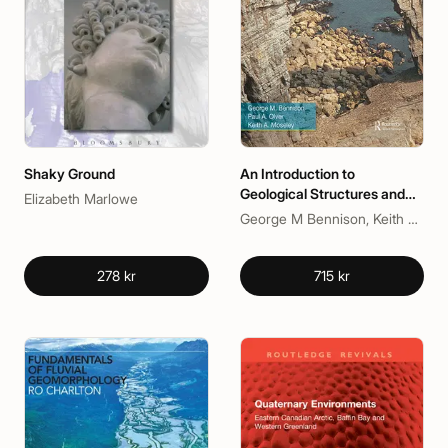
Shaky Ground
An Introduction to
Geological Structures and
Elizabeth Marlowe
Maps
George M Bennison, Keith A Moseley, Paul A Olver
278 kr
715 kr