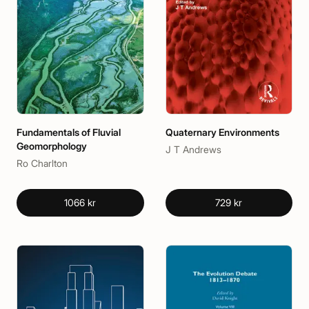
Fundamentals of Fluvial
Quaternary Environments
Geomorphology
J T Andrews
Ro Charlton
1066 kr
729 kr