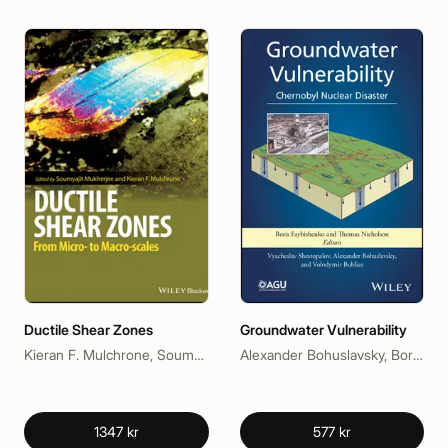
Ductile Shear Zones
Groundwater Vulnerability
Kieran F. Mulchrone, Soumyajit Mukherjee
Alexander Bohuslavsky, Boris Faybishenko, Thomas J. Nicholson, Volodymir Bublias, Vyacheslav Shestopalov
1347 kr
577 kr