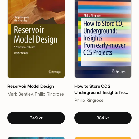
Reservoir Model Design
How to Store CO2
Underground: Insights from
Mark Bentley, Philip Ringrose
early-mover CCS Projects
Philip Ringrose
349 kr
384 kr