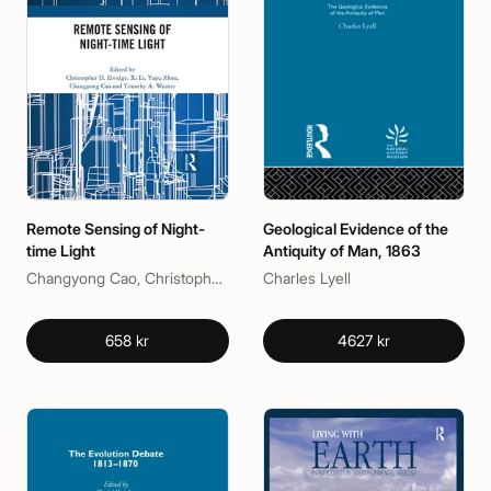
Remote Sensing of Night-
Geological Evidence of the
time Light
Antiquity of Man, 1863
Changyong Cao, Christopher Elvidge, Timothy A. Warner, Xi Li, Yuyu zhou
Charles Lyell
658 kr
4627 kr