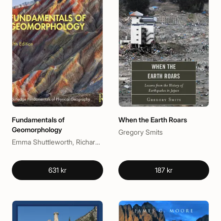
Fundamentals of
When the Earth Roars
Geomorphology
Gregory Smits
Emma Shuttleworth, Richard Huggett
631 kr
187 kr