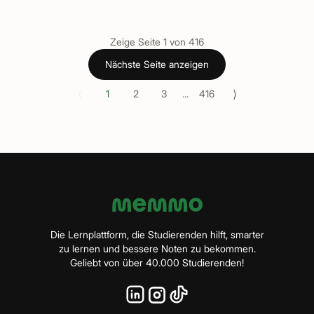
Zeige Seite
1
von
416
Nächste Seite anzeigen
⟨
⟩
1
2
3
...
416
Die Lernplattform, die Studierenden hilft, smarter
zu lernen und bessere Noten zu bekommen.
Geliebt von über 40.000 Studierenden!