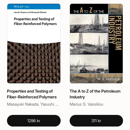
Properties and Testing of
The A to Z of the Petroleum
Fiber-Reinforced Polymers
Industry
Masayuki Nakada, Yasushi Miyano
Marius S. Vassiliou
1296 kr
311 kr