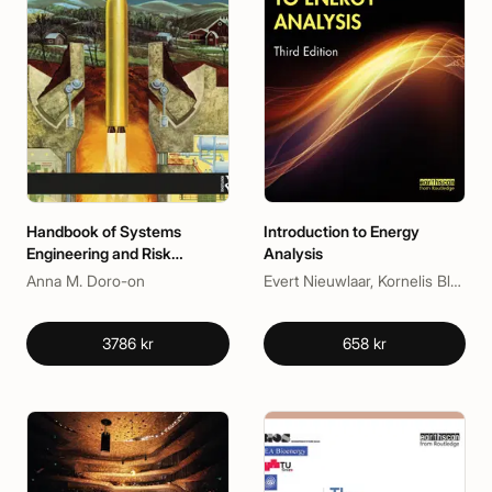
Handbook of Systems
Introduction to Energy
Engineering and Risk
Analysis
Management in Control
Anna M. Doro-on
Evert Nieuwlaar, Kornelis Blok
Systems, Communication,
Space Technology, Missile,
Security and Defense
3786 kr
658 kr
Operations