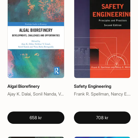
Algal Biorefinery
Safety Engineering
Ajay K. Dalai, Sonil Nanda, Vaibhav V. Goud, Venu Babu Borugadda
Frank R. Spellman, Nancy E. Whiting
658 kr
708 kr