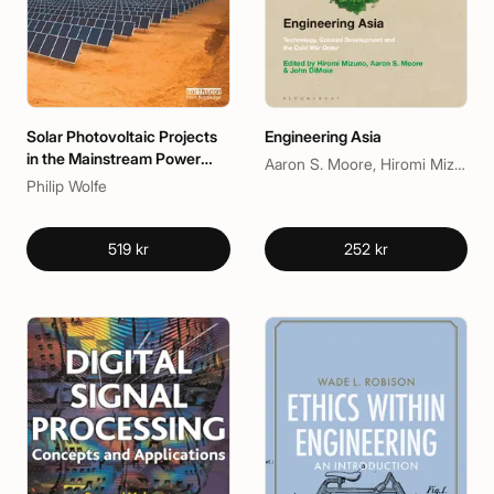
Solar Photovoltaic Projects
Engineering Asia
in the Mainstream Power
Aaron S. Moore, Hiromi Mizuno, John DiMoia
Market
Philip Wolfe
519 kr
252 kr