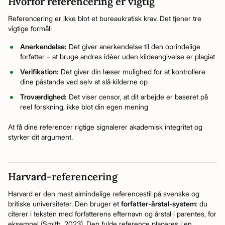
Hvorfor referencering er vigtig
Referencering er ikke blot et bureaukratisk krav. Det tjener tre
vigtige formål:
Anerkendelse:
Det giver anerkendelse til den oprindelige
forfatter – at bruge andres idéer uden kildeangivelse er plagiat
Verifikation:
Det giver din læser mulighed for at kontrollere
dine påstande ved selv at slå kilderne op
Troværdighed:
Det viser censor, at dit arbejde er baseret på
reel forskning, ikke blot din egen mening
At få dine referencer rigtige signalerer akademisk integritet og
styrker dit argument.
Harvard-referencering
Harvard er den mest almindelige referencestil på svenske og
britiske universiteter. Den bruger et
forfatter-årstal-system
: du
citerer i teksten med forfatterens efternavn og årstal i parentes, for
eksempel (Smith, 2023). Den fulde reference placeres i en