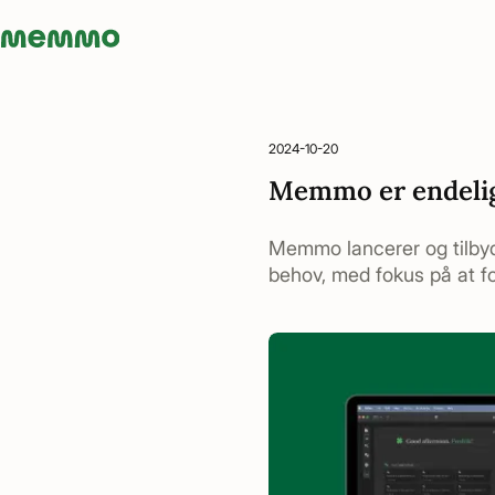
Memmo - AI-verktyg och digital kurslitteratur
2024-10-20
Memmo er endelig
Memmo lancerer og tilbyde
behov, med fokus på at fo