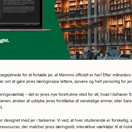
gejstrede for at fortælle jer, at Memmo officielt er her! Efter måneders
er om at gøre jeres læringsrejse lettere, sjovere og helt personlig for jer
ngsværktøj – det er jeres nye foretrukne sted for alt, hvad I behøver fo
samen, ønsker at uddybe jeres forståelse af vanskelige emner, eller bare 
t.
designet med jer i tankerne. Vi ved, at hver studerende er forskellig, så
 ressourcer, der matcher jeres læringsstil, interaktive værktøjer til at hol