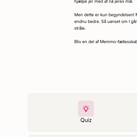
hjælpe jer med at nå jeres mål.
Men dette er kun begyndelsen! Mem
endnu bedre. Så uanset om I går 
stråle.
Bliv en del af Memmo-fællesskabet
Quiz