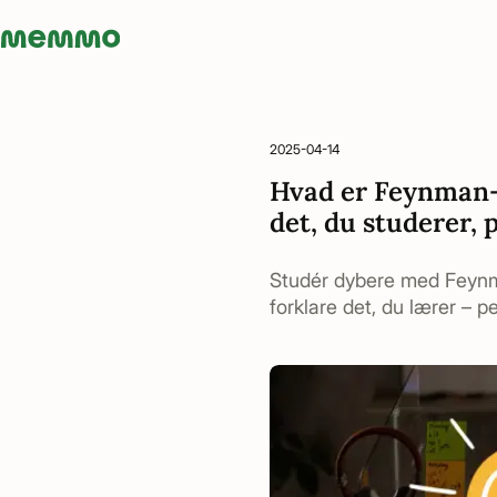
Memmo - AI-verktyg och digital kurslitteratur
2025-04-14
Hvad er Feynman-t
det, du studerer, 
Studér dybere med Feynma
forklare det, du lærer – p