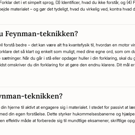
Forklar det i et simpelt sprog, (3) Identificer, hvad du ikke forstår, og (4) 
arbejde materialet – og gør det tydeligt, hvad du virkelig ved, kontra hvad 
du Feynman-teknikken?
l forstå bedre – det kan være alt fra kvantefysik til, hvordan en motor vir
 forklare det så klart og enkelt som muligt, med dine egne ord, som om 
sætninger. Når du går i stå eller opdager huller i din forklaring, skal du g
dst omskriver du din forklaring for at gøre den endnu klarere. Dit mål er:
eynman-teknikken?
din hjerne til aktivt at engagere sig i materialet. I stedet for passivt at
d din egen forståelse. Dette styrker hukommelsesbanerne og hjælpe
en effektiv måde at forberede sig til mundtlige eksamener, skriftlige op