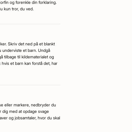
Forfin og forenkle din forklaring.
du kun tror, du ved.
ker. Skriv det ned på et blankt
du underviste et barn. Undgå
å tilbage til kildematerialet og
 hvis et barn kan forstå det, har
 læse eller markere, nedbryder du
r dig med at opdage svage
gaver og jobsamtaler, hvor du skal