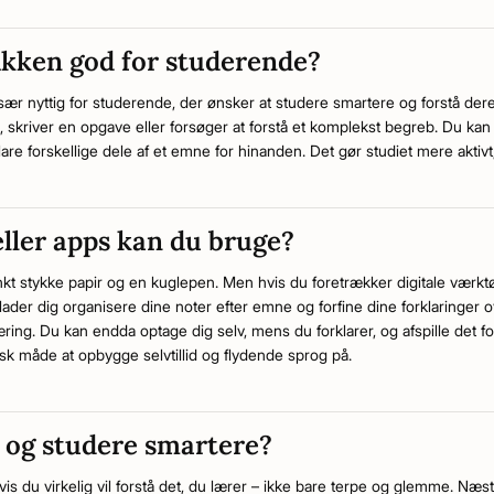
kken god for studerende?
ær nyttig for studerende, der ønsker at studere smartere og forstå dere
, skriver en opgave eller forsøger at forstå et komplekst begreb. Du ka
rklare forskellige dele af et emne for hinanden. Det gør studiet mere aktiv
eller apps kan du bruge?
lankt stykke papir og en kuglepen. Men hvis du foretrækker digitale værkt
der dig organisere dine noter efter emne og forfine dine forklaringer ov
æring. Du kan endda optage dig selv, mens du forklarer, og afspille det fo
sk måde at opbygge selvtillid og flydende sprog på.
e og studere smartere?
is du virkelig vil forstå det, du lærer – ikke bare terpe og glemme. Næ