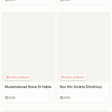
FORELÆSNING
FORELÆSNING
Muskelvävnad Roine El-Habta
Noc Klin Smärta (Dimitriou)
2026
2026