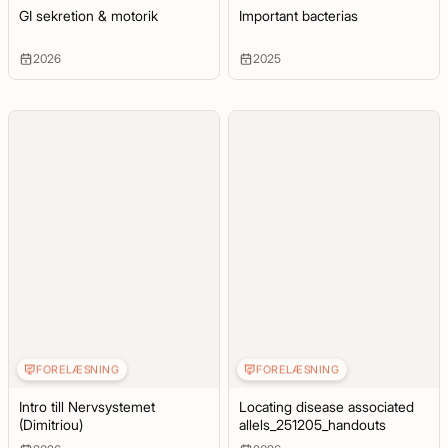
GI sekretion & motorik
Important bacterias
2026
2025
FORELÆSNING
FORELÆSNING
Intro till Nervsystemet
Locating disease associated
(Dimitriou)
allels_251205_handouts