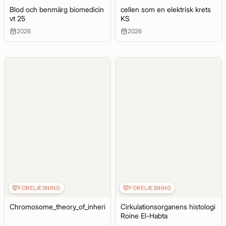
Blod och benmärg biomedicin
cellen som en elektrisk krets
vt 25
KS
2026
2026
FORELÆSNING
FORELÆSNING
Chromosome_theory_of_inheritance_2025
Cirkulationsorganens histologi
Roine El-Habta