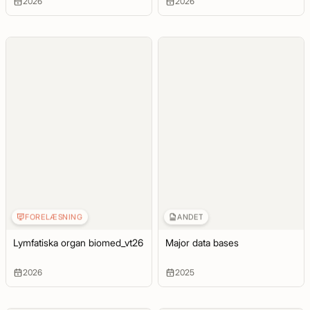
2026
2026
FORELÆSNING
ANDET
Lymfatiska organ biomed_vt26
Major data bases
2026
2025