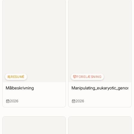
RESUMÉ
FORELÆSNING
Målbeskrivning
Manipulating_eukaryotic_genom
2026
2026