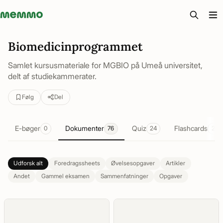
Memmo - AI-verktyg och digital kurslitteratur
Biomedicinprogrammet
Samlet kursusmateriale for MGBIO på Umeå universitet,
delt af studiekammerater.
Følg
Del
E-bøger
Dokumenter
Quiz
Flashcards
0
76
24
2
Udforsk alt
Foredragssheets
Øvelsesopgaver
Artikler
Andet
Gammel eksamen
Sammenfatninger
Opgaver