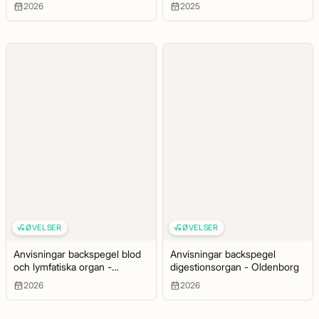
questions WILSON
2026
2025
ØVELSER
ØVELSER
Anvisningar backspegel blod
Anvisningar backspegel
och lymfatiska organ -
digestionsorgan - Oldenborg
Oldenborg
2026
2026