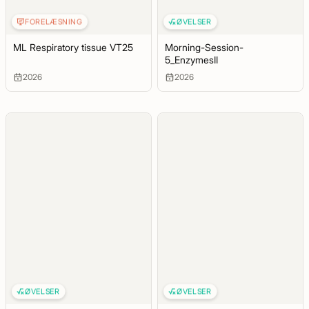
FORELÆSNING
ØVELSER
ML Respiratory tissue VT25
Morning-Session-
5_EnzymesII
2026
2026
ØVELSER
ØVELSER