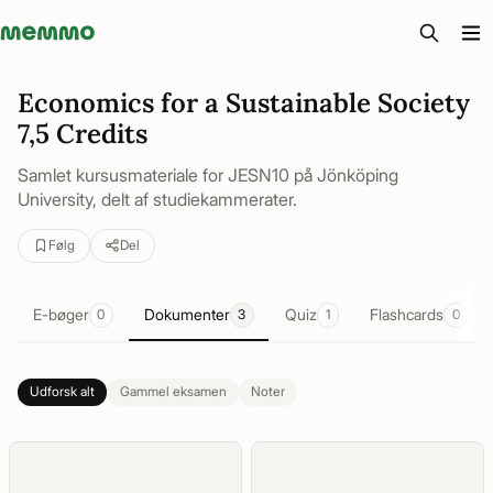
Memmo - AI-verktyg och digital kurslitteratur
Economics for a Sustainable Society
7,5 Credits
Samlet kursusmateriale for JESN10 på Jönköping
University, delt af studiekammerater.
Følg
Del
E-bøger
Dokumenter
Quiz
Flashcards
0
3
1
0
Udforsk alt
Gammel eksamen
Noter