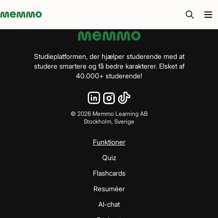
Memmo - AI-verktyg och digital kurslitteratur
Studieplatformen, der hjælper studerende med at
studere smartere og få bedre karakterer. Elsket af
40.000+ studerende!
©
2026
Memmo Learning AB
Stockholm, Sverige
Funktioner
Quiz
Flashcards
Resuméer
AI-chat